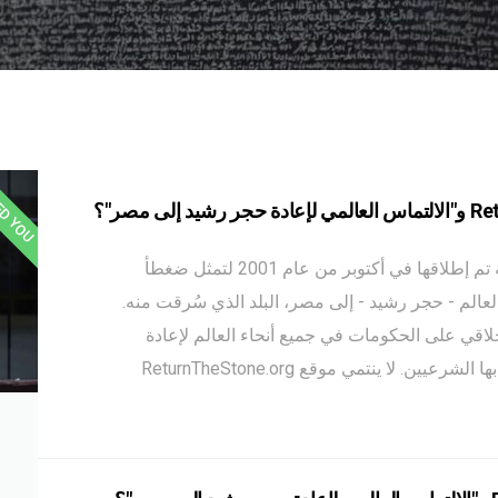
ED YOU
ReturnTheStone.org هي حملة شعبية عالمية استباقية تم إطلاقها في أكتوبر من عام 2001 لتمثل ضغطأ
 العالم - حجر رشيد - إلى مصر، البلد الذي سُرقت منه.
لاقي على الحكومات في جميع أنحاء العالم لإعادة
القطع الأثرية المنهوبة والمسروقة على الفور إلى أصحابها الشرعيين. لا ينتمي موقع ReturnTheStone.org