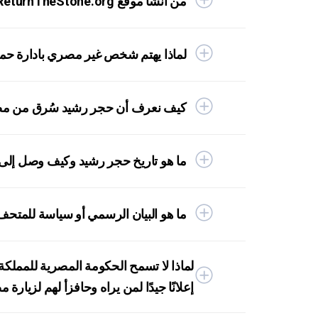
من أنشأ موقع ReturnTheStone.org و"الالتماس العالمي لإعادة حجر رشيد إلى مصر"؟
لماذا يهتم شخص غير مصري بادارة حم
كيف نعرف أن حجر رشيد سُرق من مصر
ما هو تاريخ حجر رشيد وكيف وصل إلى 
ما هو البيان الرسمي أو سياسة للمتحف
لماذا لا تسمح الحكومة المصرية للمملكة 
إعلانًا جيدًا لمن يراه وحافزأ لهم لزيارة 