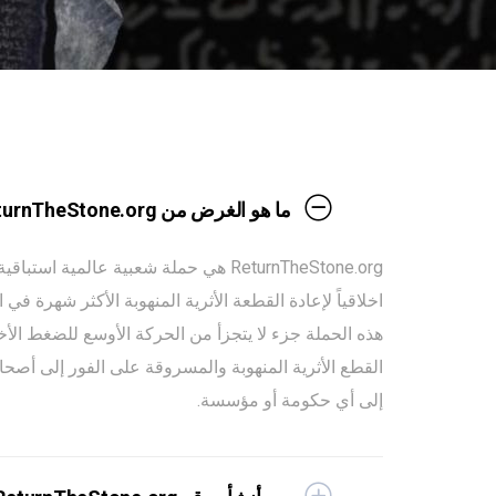
ما هو الغرض من ReturnTheStone.org و"الالتماس العالمي لإعادة حجر رشيد إلى مصر"؟
اخلاقياً لإعادة القطعة الأثرية المنهوبة الأكثر شهرة في
هذه الحملة جزء لا يتجزأ من الحركة الأوسع للضغط الأخ
إلى أي حكومة أو مؤسسة.