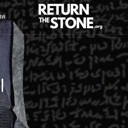
الا
ا